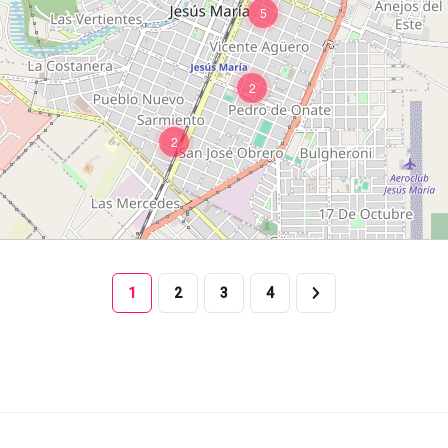
5
2
2
1
2
3
4