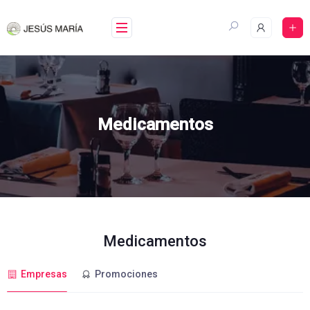
Skip
to
content
Medicamentos
Medicamentos
Empresas
Promociones