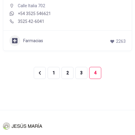
Calle Italia 702
+54 3525 546621
3525 42-6041
Farmacias
2263
1
2
3
4