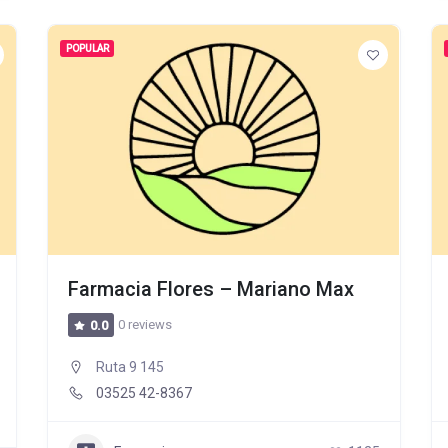
POPULAR
Farmacia Flores – Mariano Max
0 reviews
0.0
Ruta 9 145
03525 42-8367