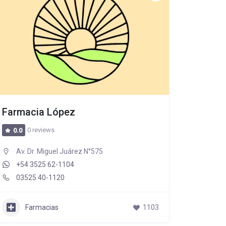
Farmacia López
0 reviews
0.0
Av. Dr. Miguel Juárez N°575
+54 3525 62-1104
03525 40-1120
Farmacias
1103