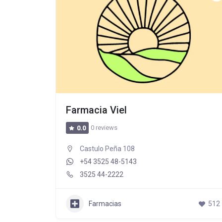
Farmacia Viel
0 reviews
0.0
Castulo Peña 108
+54 3525 48-5143
3525 44-2222
Farmacias
512