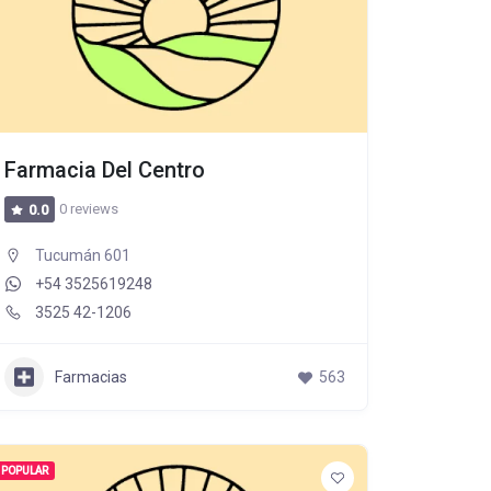
Farmacia Del Centro
0 reviews
0.0
Tucumán 601
+54 3525619248
3525 42-1206
Farmacias
563
POPULAR