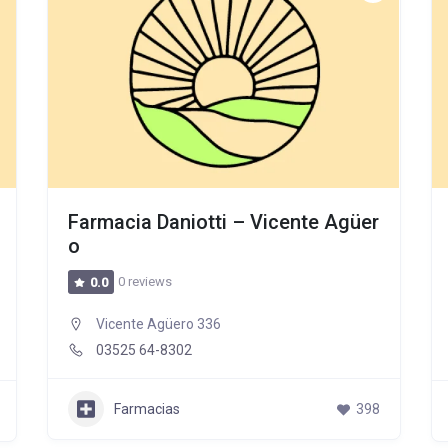
Farmacia Daniotti – Vicente Agüer
o
0 reviews
0.0
Vicente Agüero 336
03525 64-8302
Farmacias
398