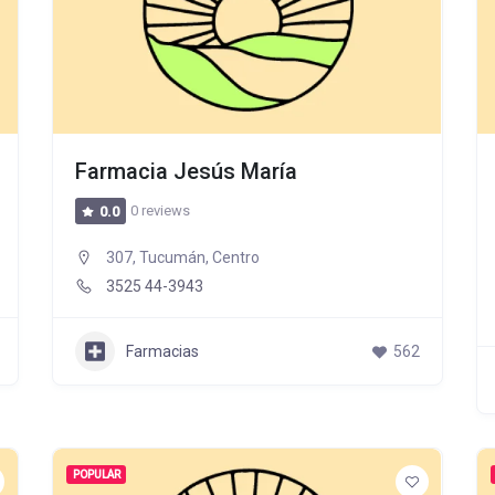
Farmacia Jesús María
0 reviews
0.0
307, Tucumán, Centro
3525 44-3943
Farmacias
562
POPULAR