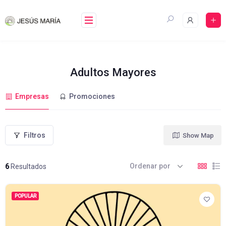
Skip
to
content
Adultos Mayores
Empresas
Promociones
Filtros
Show Map
Ordenar por
6
Resultados
POPULAR