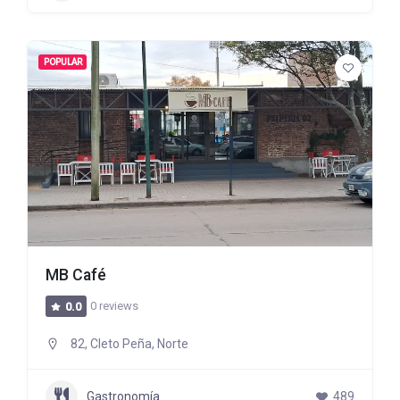
POPULAR
MB Café
0 reviews
0.0
82, Cleto Peña, Norte
Gastronomía
489