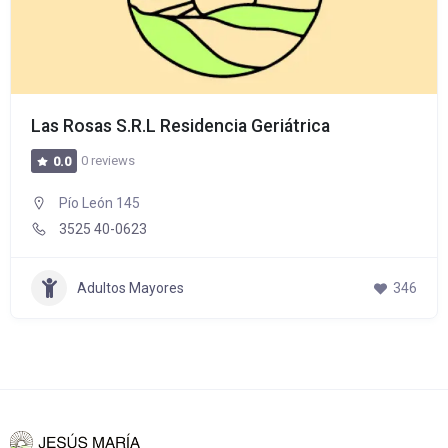
Las Rosas S.R.L Residencia Geriátrica
0 reviews
0.0
Pío León 145
3525 40-0623
Adultos Mayores
346