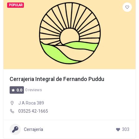
POPULAR
Cerrajeria Integral de Fernando Puddu
0 reviews
0.0
J A Roca 389
03525 42-1665
Cerrajería
303