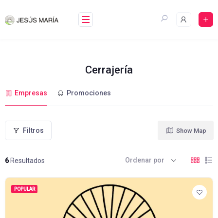
Skip
to
content
Cerrajería
Empresas
Promociones
Filtros
Show Map
Ordenar por
6
Resultados
POPULAR