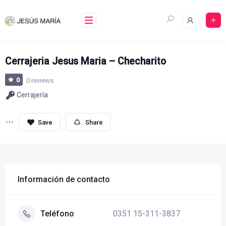
Skip
to
content
Cerrajeria Jesus Maria – Checharito
0
0 reviews
Cerrajería
Share
Información de contacto
0351 15-311-3837
Teléfono