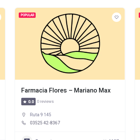
POPULAR
Farmacia Flores – Mariano Max
0 reviews
0.0
Ruta 9 145
03525 42-8367