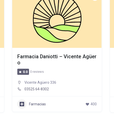
Farmacia Daniotti – Vicente Agüer
o
0 reviews
0.0
Vicente Agüero 336
03525 64-8302
Farmacias
400