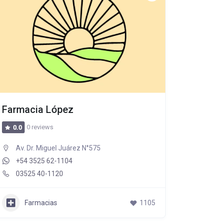
Farmacia López
0 reviews
0.0
Av. Dr. Miguel Juárez N°575
+54 3525 62-1104
03525 40-1120
Farmacias
1105