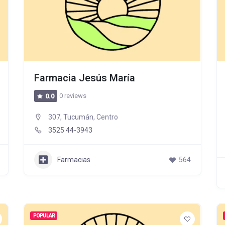
Farmacia Jesús María
0 reviews
0.0
307, Tucumán, Centro
3525 44-3943
Farmacias
564
POPULAR