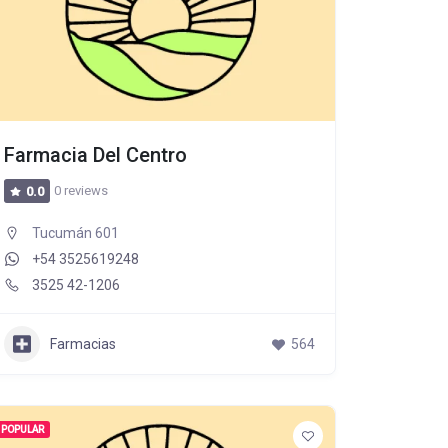
Farmacia Del Centro
0 reviews
0.0
Tucumán 601
+54 3525619248
3525 42-1206
Farmacias
564
POPULAR