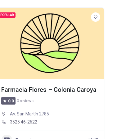
POPULAR
Farmacia Flores – Colonia Caroya
0 reviews
0.0
Av. San Martín 2785
3525 46-2622