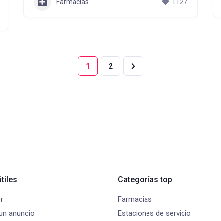
Farmacias
1127
1
2
tiles
Categorías top
r
Farmacias
 un anuncio
Estaciones de servicio