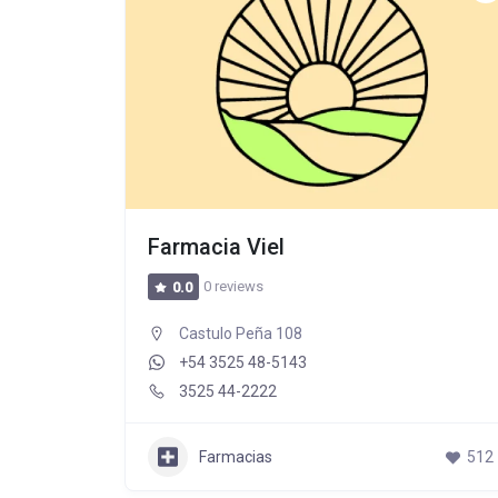
Farmacia Viel
0 reviews
0.0
Castulo Peña 108
+54 3525 48-5143
3525 44-2222
Farmacias
512