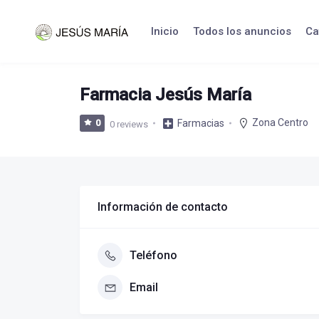
Skip
to
Inicio
Todos los anuncios
Ca
content
Farmacia Jesús María
Zona Centro
Farmacias
0
0 reviews
Información de contacto
Teléfono
Email