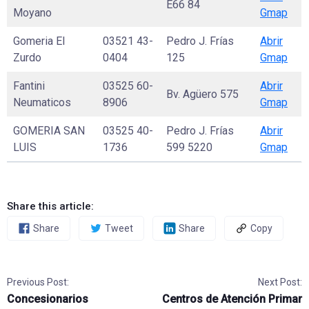
E66 84
Moyano
Gmap
Gomeria El
03521 43-
Pedro J. Frías
Abrir
Zurdo
0404
125
Gmap
Fantini
03525 60-
Abrir
Bv. Agüero 575
Neumaticos
8906
Gmap
GOMERIA SAN
03525 40-
Pedro J. Frías
Abrir
LUIS
1736
599 5220
Gmap
Share this article:
Share
Tweet
Share
Copy
Previous Post:
Next Post:
Concesionarios
Centros de Atención Primar