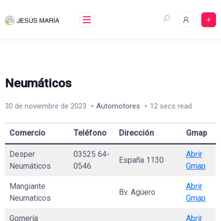
Skip
to
content
Neumáticos
30 de noviembre de 2023
Automotores
12 secs read
Comercio
Teléfono
Dirección
Gmap
Desper
03525 64-
Abrir
España 1130
Neumáticos
0546
Gmap
Mangiante
Abrir
Bv. Agüero
Neumaticos
Gmap
Gomería
Abrir