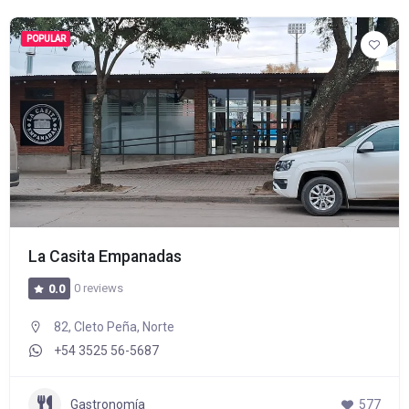
POPULAR
La Casita Empanadas
0 reviews
0.0
82, Cleto Peña, Norte
+54 3525 56-5687
Gastronomía
577