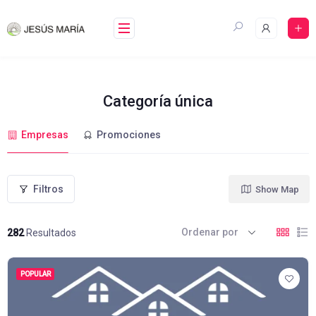
Skip
to
content
Categoría única
Empresas
Promociones
Filtros
Show Map
Ordenar por
282
Resultados
POPULAR