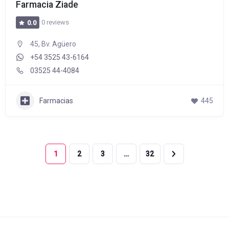
Farmacia Ziade
0 reviews
0.0
45, Bv. Agüero
+54 3525 43-6164
03525 44-4084
Farmacias
445
1
2
3
…
32