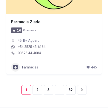
Farmacia Ziade
0 reviews
0.0
45, Bv. Agüero
+54 3525 43-6164
03525 44-4084
Farmacias
445
1
2
3
…
32