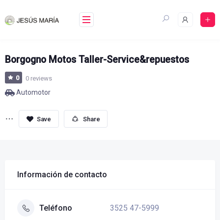
Skip
to
content
Borgogno Motos Taller-Service&repuestos
0
0 reviews
Automotor
Share
Información de contacto
3525 47-5999
Teléfono