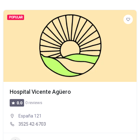
POPULAR
Hospital Vicente Agüero
0 reviews
0.0
España 121
3525 42-6703