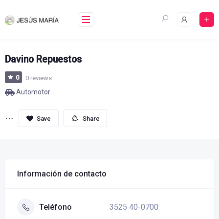
Skip
to
content
Davino Repuestos
0
0 reviews
Automotor
Share
Información de contacto
3525 40-0700
Teléfono