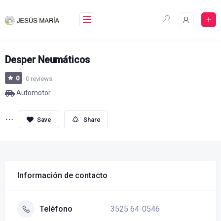
Skip
to
content
Desper Neumáticos
0
0 reviews
Automotor
Share
Información de contacto
3525 64-0546
Teléfono