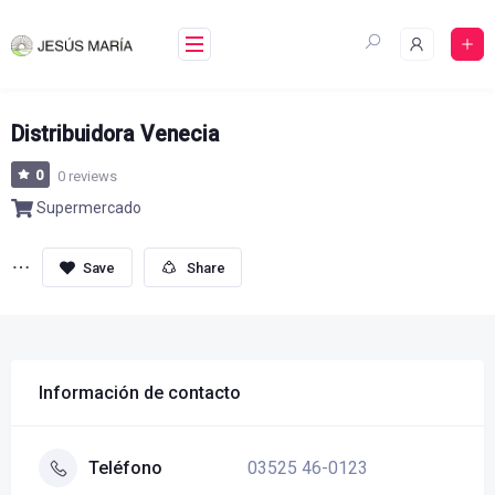
Skip
to
content
Distribuidora Venecia
0
0 reviews
Supermercado
Share
Información de contacto
03525 46-0123
Teléfono