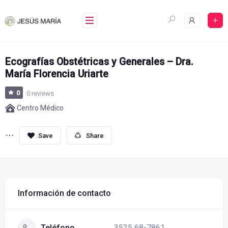
Skip
to
content
Ecografías Obstétricas y Generales – Dra.
María Florencia Uriarte
0
0 reviews
Centro Médico
Share
Información de contacto
3525 68-7861
Teléfono