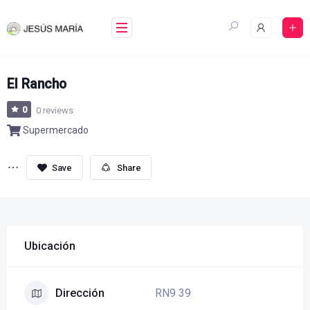
Skip
to
content
El Rancho
0
0 reviews
Supermercado
Share
Ubicación
RN9 39
Dirección