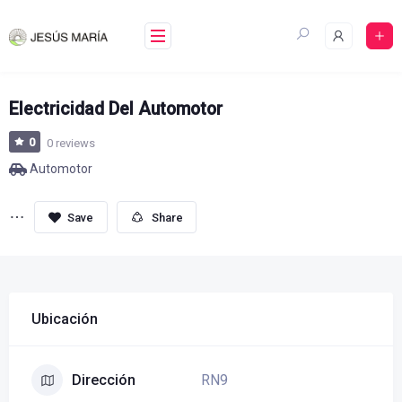
Skip
to
content
Electricidad Del Automotor
0
0 reviews
Automotor
Share
Ubicación
RN9
Dirección