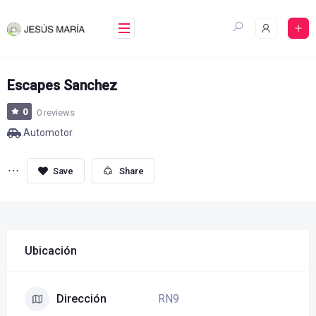
Skip
to
content
Escapes Sanchez
0
0 reviews
Automotor
Share
Ubicación
RN9
Dirección