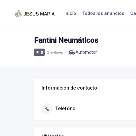
Skip
to
Inicio
Todos los anuncios
Ca
content
Fantini Neumáticos
Automotor
0
0 reviews
Información de contacto
Teléfono