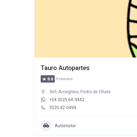
Tauro Autopartes
0 reviews
0.0
369, Ameghino, Pedro de Oñate
+54 3525 64-9442
3525 42-0494
Automotor