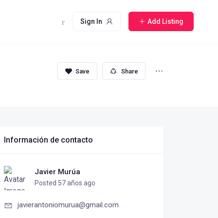
Sign In
Add Listing
Share
Información de contacto
Javier Murúa
Posted 57 años ago
javierantoniomurua@gmail.com