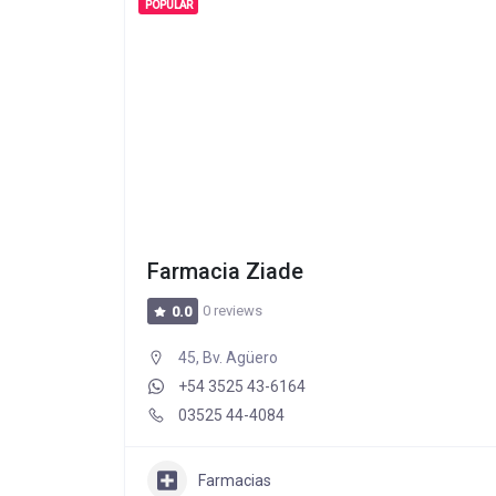
POPULAR
Farmacia Ziade
0 reviews
0.0
45, Bv. Agüero
+54 3525 43-6164
03525 44-4084
Farmacias