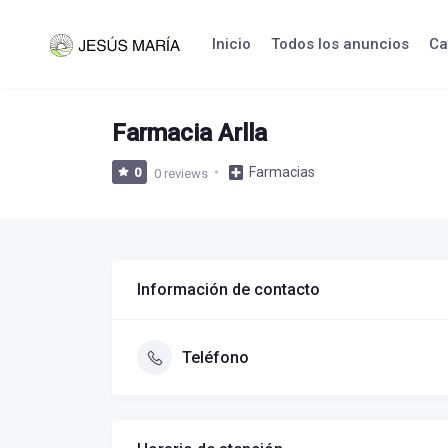
Skip
to
Inicio
Todos los anuncios
Ca
content
Farmacia Arlla
Farmacias
0
0 reviews
Información de contacto
Teléfono