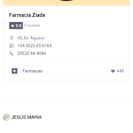
Farmacia Ziade
0 reviews
0.0
45, Bv. Agüero
+54 3525 43-6164
03525 44-4084
Farmacias
448