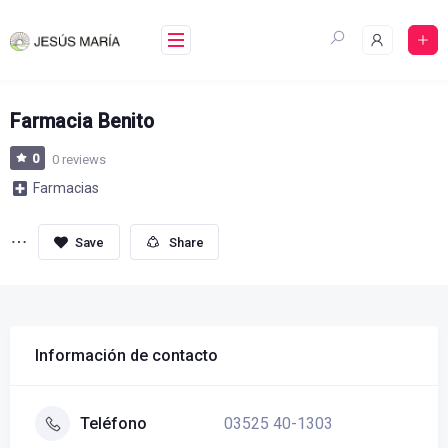
Skip
to
content
Farmacia Benito
0
0 reviews
Farmacias
Share
Información de contacto
03525 40-1303
Teléfono