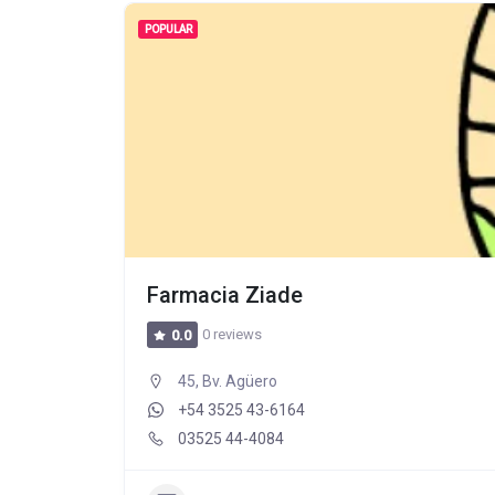
POPULAR
Farmacia Ziade
0 reviews
0.0
45, Bv. Agüero
+54 3525 43-6164
03525 44-4084