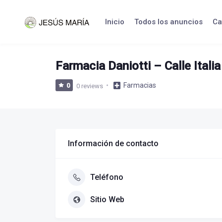
Skip
to
Inicio
Todos los anuncios
Ca
content
Farmacia Daniotti – Calle Italia
Farmacias
0
0 reviews
Información de contacto
Teléfono
Sitio Web