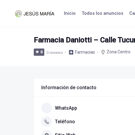
Skip
to
Inicio
Todos los anuncios
Ca
content
Farmacia Daniotti – Calle Tuc
Zona Centro
Farmacias
0
0 reviews
Información de contacto
WhatsApp
Teléfono