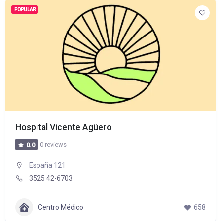
POPULAR
Hospital Vicente Agüero
0 reviews
0.0
España 121
3525 42-6703
Centro Médico
658