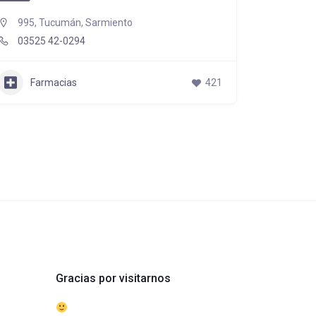
995, Tucumán, Sarmiento
03525
03525 42-0294
Far
Farmacias
421
Gracias por visitarnos