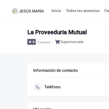
Skip
to
Inicio
Todos los anuncios
Ca
content
La Proveeduria Mutual
Supermercado
0
0 reviews
Información de contacto
Teléfono