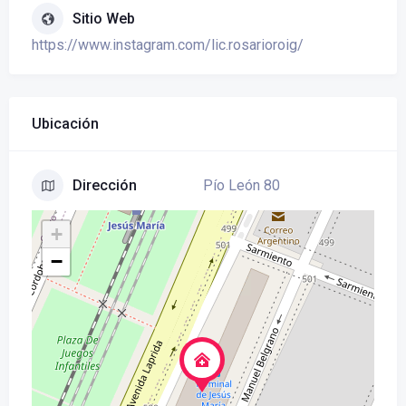
Sitio Web
https://www.instagram.com/lic.rosarioroig/
Ubicación
Pío León 80
Dirección
+
−