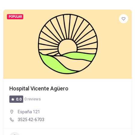
POPULAR
Hospital Vicente Agüero
0 reviews
0.0
España 121
3525 42-6703