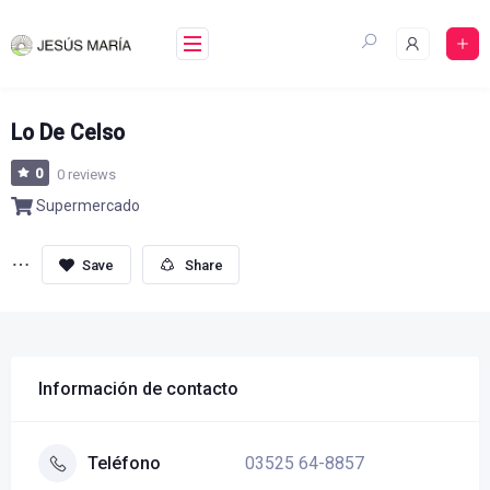
Skip
to
content
Lo De Celso
0
0 reviews
Supermercado
Share
Información de contacto
03525 64-8857
Teléfono