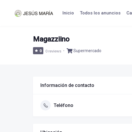
Skip
to
Inicio
Todos los anuncios
Ca
content
Magazziino
Supermercado
0
0 reviews
Información de contacto
Teléfono