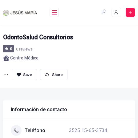
Skip
to
content
OdontoSalud Consultorios
0
0 reviews
Centro Médico
Share
Información de contacto
3525 15-65-3734
Teléfono