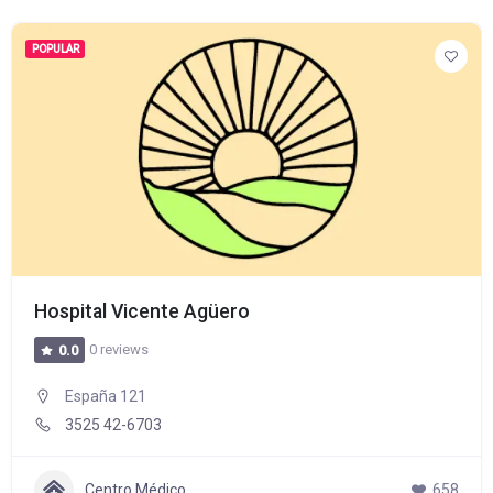
POPULAR
Hospital Vicente Agüero
0 reviews
0.0
España 121
3525 42-6703
Centro Médico
658