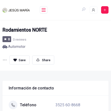
Skip
to
content
Rodamientos NORTE
0
0 reviews
Automotor
Share
Información de contacto
3525 60-8668
Teléfono