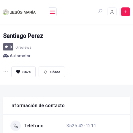
Skip
to
content
Santiago Perez
0
0 reviews
Automotor
Share
Información de contacto
3525 42-1211
Teléfono