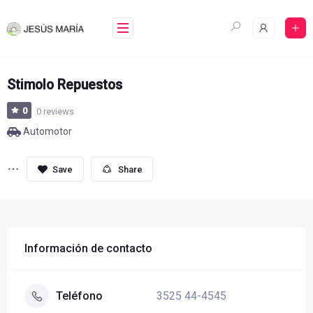
Skip
to
content
Stimolo Repuestos
0
0 reviews
Automotor
Share
Información de contacto
3525 44-4545
Teléfono