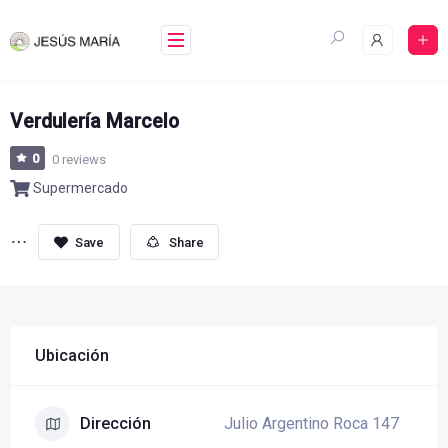
Skip
to
content
Verdulería Marcelo
0
0 reviews
Supermercado
Share
Ubicación
Julio Argentino Roca 147
Dirección