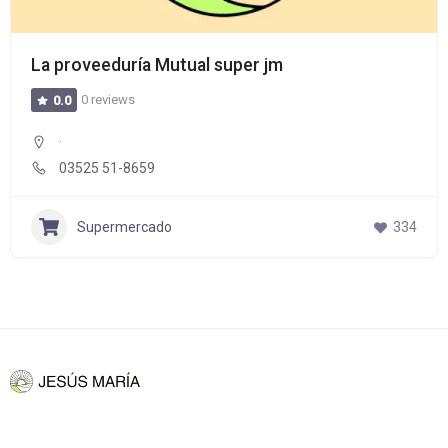
La proveeduría Mutual super jm
0 reviews
0.0
·
03525 51-8659
Supermercado
334