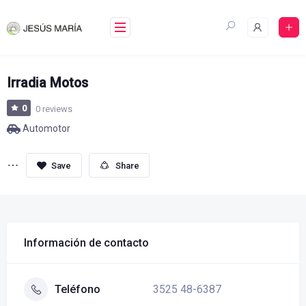
Skip
to
content
Irradia Motos
0
0 reviews
Automotor
Share
Información de contacto
3525 48-6387
Teléfono