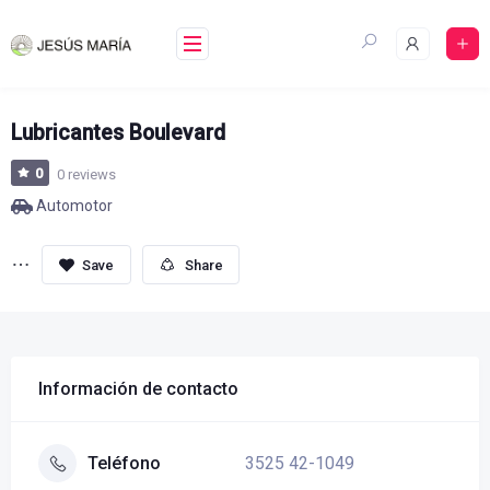
Skip
to
content
Lubricantes Boulevard
0
0 reviews
Automotor
Share
Información de contacto
3525 42-1049
Teléfono